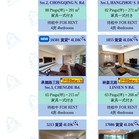
Sec.2, CHONGQING N. Rd.
Sec.1, HANGZHOU S. 
2
2
88 Pings(坪) = 291 m
82 Pings(坪) = 271 m
家具一式付き
家具一式付き
待租中 FOR RENT
待租中 FOR RENT
4房 4bedrooms
4房 4bedrooms
16501 賃貸* 4LDK
1855 賃貸 4LDK
承德路三段
林森北路
Sec.3, CHENGDE Rd.
LINSEN N Rd.
2
2
65 Pings(坪) = 215 m
63 Pings(坪) = 208 m
家具一式付き
家具一式付き
待租中 FOR RENT
待租中 FOR RENT
4房 4bedrooms
4房 4bedrooms
5213 賃貸 4LDK
17086 賃貸 4LDK