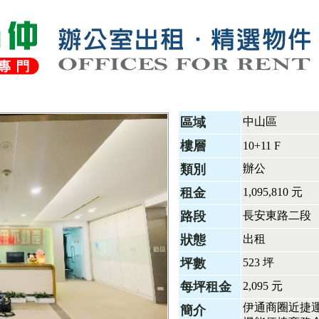
區域
中山區
樓層
10+11 F
類別
辦公
租金
1,095,810 元
路段
長安東路二段
狀態
出租
坪數
523 坪
每坪租金
2,095 元
伊通商圈近捷運
簡介