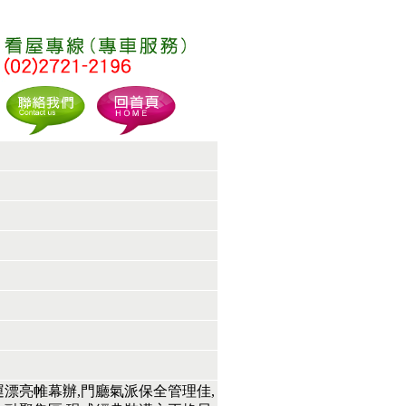
漂亮帷幕辦,門廳氣派保全管理佳,