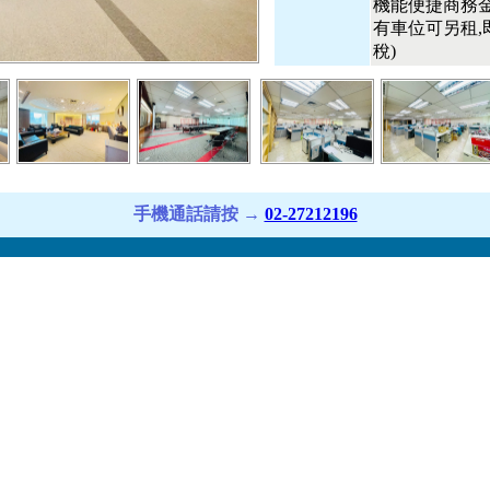
機能便捷商務
有車位可另租,
稅)
手機通話請按 →
02-27212196