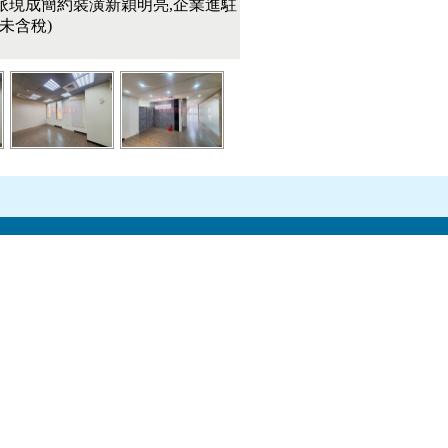
派現成簡約裝潢新穎明亮,企業進駐
金未含稅)