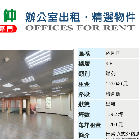
區域
內湖區
樓層
9 F
類別
辦公
租金
155,040 元
路段
瑞湖街
狀態
出租
坪數
129.2 坪
每坪租金
1,200 元
巴洛克式外觀,
簡介